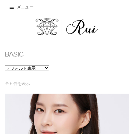
メニュー
ホーム
BASIC
NEW
SALE
Wishlist
全 6 件を表示
お問い合わせ
お支払方法・発送方法
カート
ショップ