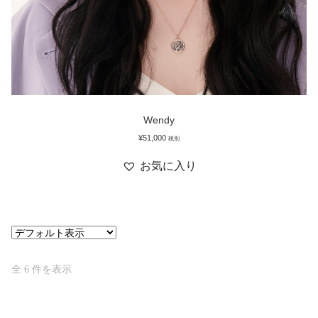
Wendy
¥
51,000
税別
お気に入り
全 6 件を表示