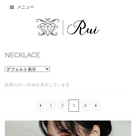
メニュー
ホーム
NECKLACE
NEW
SALE
Wishlist
結果の25～36/44を表示しています
お問い合わせ
1
2
3
4
お支払方法・発送方法
カート
ショップ