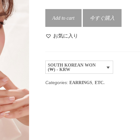
Sophia
Add to cart
今すぐ購入
quantity
お気に入り
SOUTH KOREAN WON
(₩) - KRW
Categories:
,
EARRINGS
ETC.