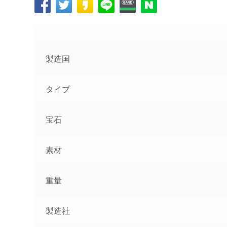
製造国
タイプ
宝石
素材
重量
製造社