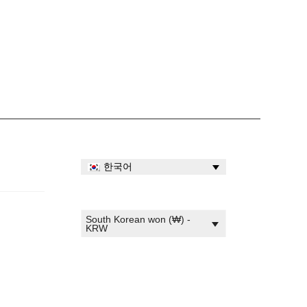
한국어
South Korean won (₩) -
KRW