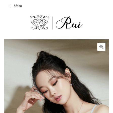
Menu
Home
Cart
🔍
Checkout
My Account
Shop