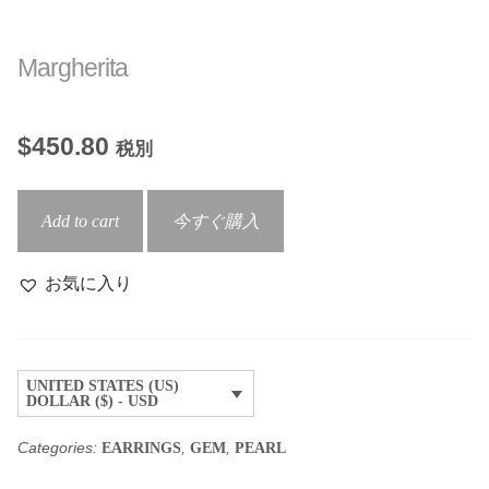
Margherita
$
450.80
税別
Margherita
Add to cart
今すぐ購入
quantity
お気に入り
UNITED STATES (US)
DOLLAR ($) - USD
Categories:
,
,
EARRINGS
GEM
PEARL