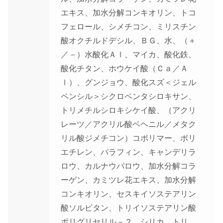
エキス、加水分解コンキオリン、トコ
フェロール、シメチコン、ミリスチン
酸オクチルドデシル、ＢＧ、水、（＋
／－）水酸化Ａｌ、マイカ、酸化鉄、
酸化チタン、ホウケイ酸（Ｃａ／Ａ
ｌ）、グンジョウ、酸化スズ＜ジェル
ペンシル＞シクロペンタシロキサン、
トリメチルシロキシケイ酸、（アクリ
レーツ／アクリル酸ベヘニル／メタク
リル酸ジメチコン）コポリマー、ポリ
エチレン、パラフィン、キャンデリラ
ロウ、カルナウバロウ、加水分解コラ
ーゲン、カミツレ花エキス、加水分解
コンキオリン、セスキイソステアリン
酸ソルビタン、トリイソステアリン酸
ポリグリセリル－２、シリカ、トリ