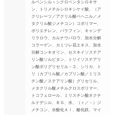
ルペンシル＞シクロペンタシロキサ
ン、トリメチルシロキシケイ酸、（ア
クリレーツ／アクリル酸ベヘニル／メ
タクリル酸ジメチコン）コポリマー、
ポリエチレン、パラフィン、キャンデ
リラロウ、カルナウバロウ、加水分解
コラーゲン、カミツレ花エキス、加水
分解コンキオリン、セスキイソステア
リン酸ソルビタン、トリイソステアリ
ン酸ポリグリセリル－２、シリカ、ト
リ（カプリル酸／カプリン酸／ミリス
チン酸／ステアリン酸）グリセリル、
メタクリル酸メチルクロスポリマー、
トコフェロール、ミリスチン酸オクチ
ルドデシル、ＢＧ、水、（＋／－）ジ
メチコン、水酸化Ａｌ、酸化鉄、マイ