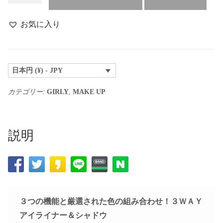
ア
イ
お気に入り
ラ
イ
ナ
日本円 (¥) - JPY
ー
＆
カテゴリー:
,
GIRLY
MAKE UP
シ
ャ
ド
説明
ウ
#2
ブ
ラ
ウ
３つの機能と厳選された色の組み合わせ！３ＷＡＹ
ン
アイライナー＆シャドウ