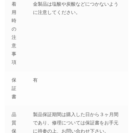
着
金製品は塩酸や炭酸などにつかないよう
用
に注意してください。
時
の
注
意
事
項
保
有
証
書
品
製品保証期間は購入した日から３ヶ月間
質
であり、修理については保証書をお手元
保
に持参の上、お問い合わせ下さい。