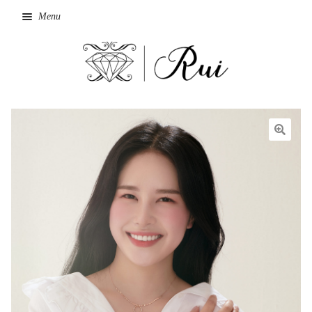
Menu
Home
Cart
🔍
Checkout
My Account
Shop