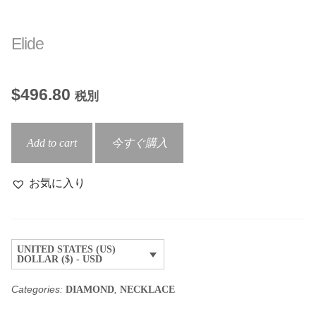
Elide
$
496.80
税別
Elide
Add to cart
今すぐ購入
quantity
お気に入り
UNITED STATES (US)
DOLLAR ($) - USD
Categories:
,
DIAMOND
NECKLACE