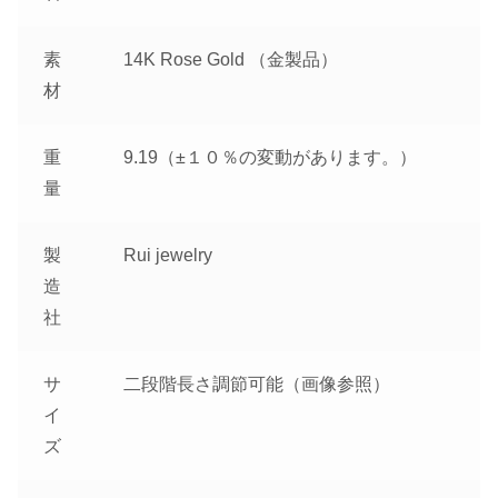
素
14K Rose Gold （金製品）
材
重
9.19（±１０％の変動があります。）
量
製
Rui jewelry
造
社
サ
二段階長さ調節可能（画像参照）
イ
ズ