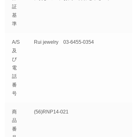
証
基
準
A/S
Rui jewelry 03-6455-0354
及
び
電
話
番
号
商
(56)RNP14-021
品
番